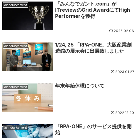
「みんなでガント.com」が
announcement
ITreviewのGrid AwardにてHigh
Performerを獲得
2023.02.06
1/24, 25 「RPA-ONE」大阪産業創
announcement
造館の展示会に出展致しました
2023.01.27
年末年始休暇について
announcement
2022.12.20
「RPA-ONE」のサービス提供を開
announcement
始